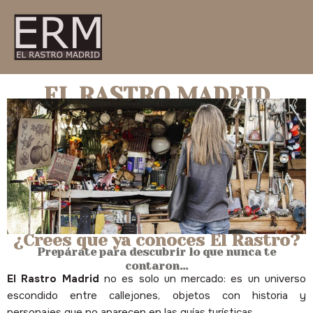
Ir
al
contenido
EL RASTRO MADRID
¿Crees que ya conoces El Rastro?
Prepárate para descubrir lo que nunca te
contaron...
El Rastro Madrid
no es solo un mercado: es un universo
escondido entre callejones, objetos con historia y
personajes que no aparecen en las guías turísticas.